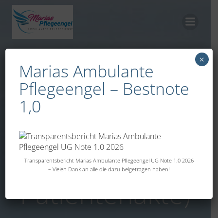
Zum
Inhalt
springen
×
Marias Ambulante
Wieso wurde die
Pflegeengel – Bestnote
1,0
ePA
(elektronische
Transparentsbericht Marias Ambulante Pflegeengel UG Note 1.0 2026
– Vielen Dank an alle die dazu beigetragen haben!
Patientenakte)