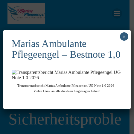
Zum
Inhalt
springen
×
Marias Ambulante
Pflegeengel – Bestnote 1,0
Hacker umgehen
neue Maßnahmen:
Transparentsbericht Marias Ambulante Pflegeengel UG Note 1.0 2026 –
Vielen Dank an alle die dazu beigetragen haben!
Lauterbach gibt
Sicherheitsproble