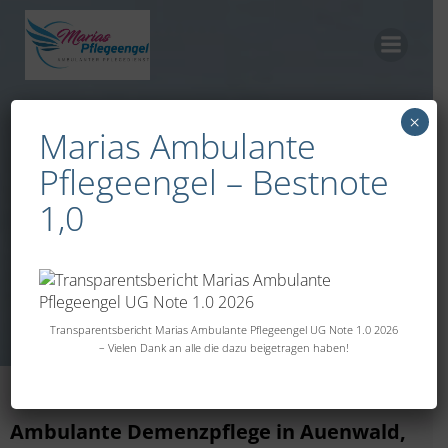
Zum
Inhalt
springen
×
Marias Ambulante
Demenzbetreuu
Pflegeengel – Bestnote
1,0
ng
Transparentsbericht Marias Ambulante Pflegeengel UG Note 1.0 2026
– Vielen Dank an alle die dazu beigetragen haben!
Ambulante Demenzpflege in Auenwald,