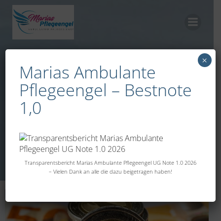
Zum
Inhalt
springen
×
Marias Ambulante
Posts in
Pflegeengel – Bestnote
1,0
September 2025
Transparentsbericht Marias Ambulante Pflegeengel UG Note 1.0 2026
– Vielen Dank an alle die dazu beigetragen haben!