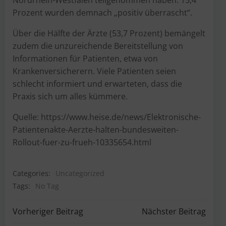
Nordrhein-Westfalen teilgenommen haben. 15,4
Prozent wurden demnach „positiv überrascht“.
Über die Hälfte der Ärzte (53,7 Prozent) bemängelt
zudem die unzureichende Bereitstellung von
Informationen für Patienten, etwa von
Krankenversicherern. Viele Patienten seien
schlecht informiert und erwarteten, dass die
Praxis sich um alles kümmere.
Quelle: https://www.heise.de/news/Elektronische-
Patientenakte-Aerzte-halten-bundesweiten-
Rollout-fuer-zu-frueh-10335654.html
Categories:
Uncategorized
Tags:
No Tag
Post
Post
Vorheriger Beitrag
Nächster Beitrag