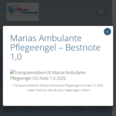
Zum
Inhalt
springen
×
Marias Ambulante
Elektronische
Pflegeengel – Bestnote
1,0
Patientenakte:
Testphase läuft
Transparentsbericht Marias Ambulante Pflegeengel UG Note 1.0 2026
– Vielen Dank an alle die dazu beigetragen haben!
schlechter als